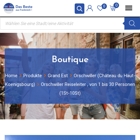
Skip
0
0
to
Products
content
search
Boutique
Home
Produkte
Grand Est
Orschwiller (Château du Haut-
Koenigsbourg)
Orschwiller Reiseleiter , von 1 bis 30 Personen
(1St-10St)