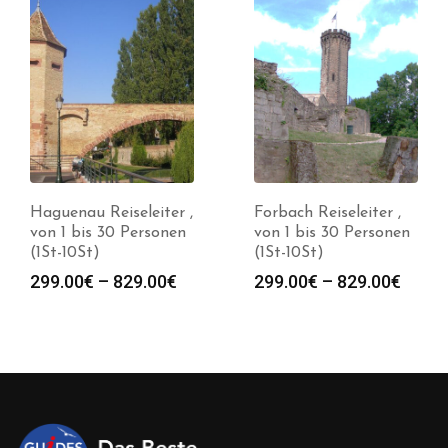
Haguenau Reiseleiter ,
Forbach Reiseleiter ,
von 1 bis 30 Personen
von 1 bis 30 Personen
(1St-10St)
(1St-10St)
spanne:
Preisspanne:
Preis
299.00
€
–
829.00
€
299.00
€
–
829.00
€
0€
299.00€
299.0
bis
bis
0€
829.00€
829.0