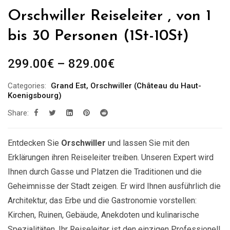
Orschwiller Reiseleiter , von 1
bis 30 Personen (1St-10St)
Preisspanne:
299.00
€
–
829.00
€
299.00€
Categories:
Grand Est
,
Orschwiller (Château du Haut-
bis
Koenigsbourg)
829.00€
Share:
Entdecken Sie
Orschwiller
und lassen Sie mit den
Erklärungen ihren Reiseleiter treiben. Unseren Expert wird
Ihnen durch Gasse und Platzen die Traditionen und die
Geheimnisse der Stadt zeigen. Er wird Ihnen ausführlich die
Architektur, das Erbe und die Gastronomie vorstellen:
Kirchen, Ruinen, Gebäude, Anekdoten und kulinarische
Spezialitäten. Ihr Reiseleiter ist den einzigen Professionell,