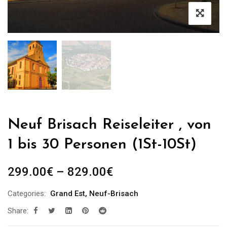
Neuf Brisach Reiseleiter , von
1 bis 30 Personen (1St-10St)
Preisspanne:
299.00
€
–
829.00
€
299.00€
Categories:
Grand Est
,
Neuf-Brisach
bis
Share:
829.00€