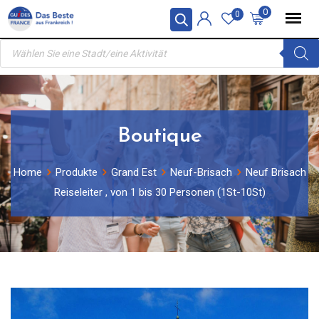
Skip
0
0
to
Products
content
search
Boutique
Home
Produkte
Grand Est
Neuf-Brisach
Neuf Brisach
Reiseleiter , von 1 bis 30 Personen (1St-10St)