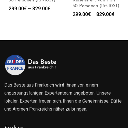
Reiseleiter , von 1 bis
(1St-10St)
30 Personen (1St-10St)
spanne:
Preis
299.00
€
–
829.00
€
Preisspanne:
299.00
€
–
829.00
€
00€
299.
299.00€
bis
bis
00€
829.
829.00€
Das Beste aus Frankeich
wird
Ihnen von einem
anpassungsfähigen Expertenteam angeboten. Unsere
lokalen Experten freuen sich, Ihnen die Geheimnisse, Düfte
und Aromen Frankreichs näher zu bringen.