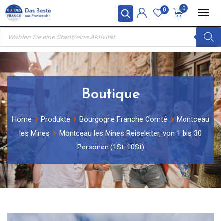
Skip
0
0
to
Products
content
search
Boutique
Home
Produkte
Bourgogne Franche Comté
Montceau
les Mines
Montceau les Mines Reiseleiter, von 1 bis 30
Personen (1St-10St)