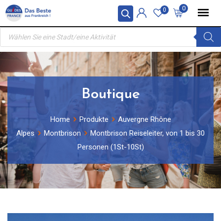
Skip
0
0
to
Products
content
search
Boutique
Home
Produkte
Auvergne Rhône
Alpes
Montbrison
Montbrison Reiseleiter, von 1 bis 30
Personen (1St-10St)