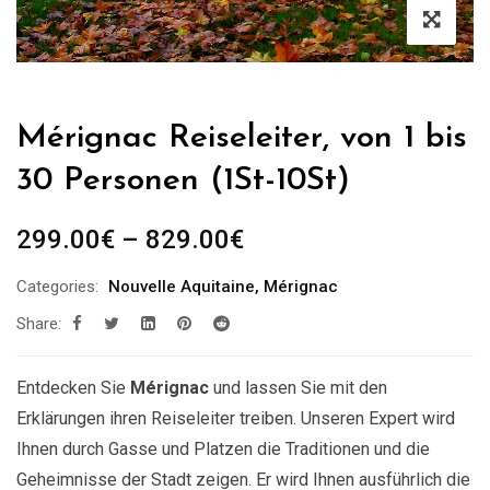
Mérignac Reiseleiter, von 1 bis
30 Personen (1St-10St)
Preisspanne:
299.00
€
–
829.00
€
299.00€
Categories:
Nouvelle Aquitaine
,
Mérignac
bis
Share:
829.00€
Entdecken Sie
Mérignac
und lassen Sie mit den
Erklärungen ihren Reiseleiter treiben. Unseren Expert wird
Ihnen durch Gasse und Platzen die Traditionen und die
Geheimnisse der Stadt zeigen. Er wird Ihnen ausführlich die