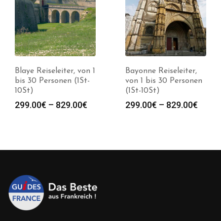
Blaye Reiseleiter, von 1
Bayonne Reiseleiter,
bis 30 Personen (1St-
von 1 bis 30 Personen
10St)
(1St-10St)
spanne:
Preisspanne:
Preis
299.00
€
–
829.00
€
299.00
€
–
829.00
€
0€
299.00€
299.0
bis
bis
0€
829.00€
829.0