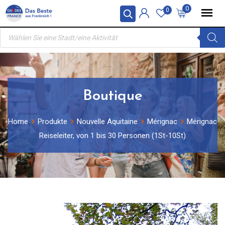
Skip
0
0
to
Products
content
search
Boutique
Home
Produkte
Nouvelle Aquitaine
Mérignac
Mérignac
Reiseleiter, von 1 bis 30 Personen (1St-10St)