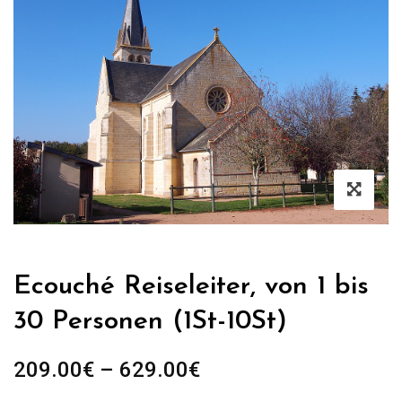
Ecouché Reiseleiter, von 1 bis
30 Personen (1St-10St)
Preisspanne:
209.00
€
–
629.00
€
209.00€