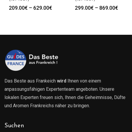
Preisspanne:
Preis
209.00
€
–
629.00
€
299.00
€
–
869.00
€
209.00€
299.0
bis
bis
629.00€
869.0
Das Beste aus Frankeich
wird
Ihnen von einem
anpassungsfähigen Expertenteam angeboten. Unsere
lokalen Experten freuen sich, Ihnen die Geheimnisse, Düfte
und Aromen Frankreichs näher zu bringen.
Suchen