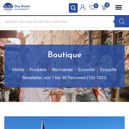
Skip
0
0
to
Products
content
search
Boutique
Home
Produkte
Normandie
Ecouché
Ecouché
Reiseleiter, von 1 bis 30 Personen (1St-10St)