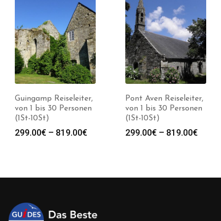
Guingamp Reiseleiter,
Pont Aven Reiseleiter,
von 1 bis 30 Personen
von 1 bis 30 Personen
(1St-10St)
(1St-10St)
spanne:
Preisspanne:
Preis
299.00
€
–
819.00
€
299.00
€
–
819.00
€
0€
299.00€
299.0
bis
bis
0€
819.00€
819.0