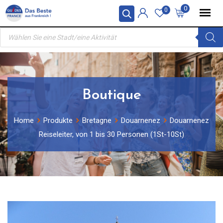
Skip
0
0
to
Products
content
search
Boutique
Home
Produkte
Bretagne
Douarnenez
Douarnenez
Reiseleiter, von 1 bis 30 Personen (1St-10St)