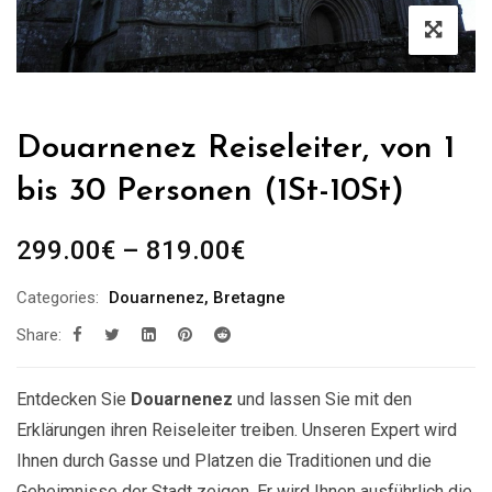
Douarnenez Reiseleiter, von 1
bis 30 Personen (1St-10St)
Preisspanne:
299.00
€
–
819.00
€
299.00€
Categories:
Douarnenez
,
Bretagne
bis
Share:
819.00€
Entdecken Sie
Douarnenez
und lassen Sie mit den
Erklärungen ihren Reiseleiter treiben. Unseren Expert wird
Ihnen durch Gasse und Platzen die Traditionen und die
Geheimnisse der Stadt zeigen. Er wird Ihnen ausführlich die