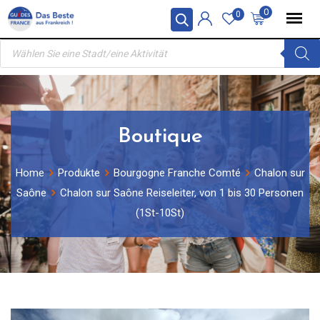
Skip
0
0
to
Products
content
search
Boutique
Home
Produkte
Bourgogne Franche Comté
Chalon sur
Saône
Chalon sur Saône Reiseleiter, von 1 bis 30 Personen
(1St-10St)