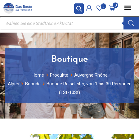
Skip
0
0
to
Products
content
search
Boutique
Home
Produkte
Auvergne Rhône
Alpes
Brioude
Brioude Reiseleiter, von 1 bis 30 Personen
(1St-10St)