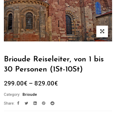
Brioude Reiseleiter, von 1 bis
30 Personen (1St-10St)
Preisspanne:
299.00
€
–
829.00
€
299.00€
Category:
Brioude
bis
Share:
829.00€