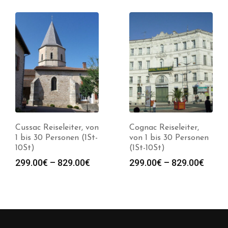
Cussac Reiseleiter, von
Cognac Reiseleiter,
1 bis 30 Personen (1St-
von 1 bis 30 Personen
10St)
(1St-10St)
spanne:
Preisspanne:
Preis
299.00
€
–
829.00
€
299.00
€
–
829.00
€
0€
299.00€
299.0
bis
bis
0€
829.00€
829.0