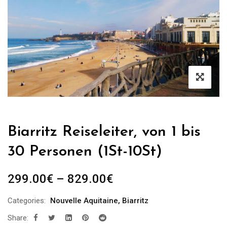
Biarritz Reiseleiter, von 1 bis
30 Personen (1St-10St)
Preisspanne:
299.00
€
–
829.00
€
299.00€
Categories:
Nouvelle Aquitaine
,
Biarritz
bis
Share:
829.00€