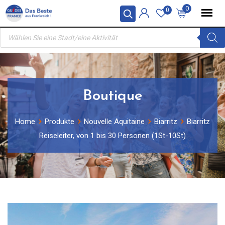
Skip
0
0
to
Products
content
search
Boutique
Home
Produkte
Nouvelle Aquitaine
Biarritz
Biarritz
Reiseleiter, von 1 bis 30 Personen (1St-10St)