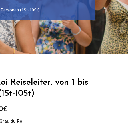
30 Personen (1St-10St)
i Reiseleiter, von 1 bis
1St-10St)
Preisspanne:
0
€
299.00€
Grau du Roi
bis