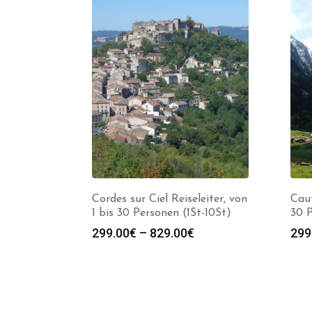
Cordes sur Ciel Reiseleiter, von
Caut
1 bis 30 Personen (1St-10St)
30 P
Preisspanne:
299.00
€
–
829.00
€
299
299.00€
bis
829.00€