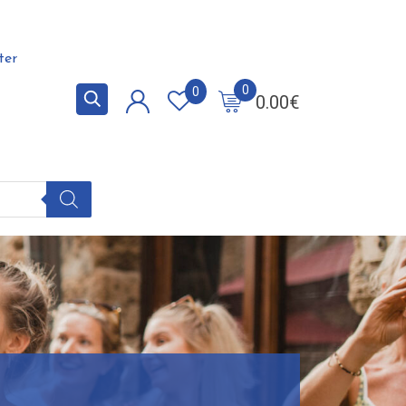
ter
0
0
0.00
€