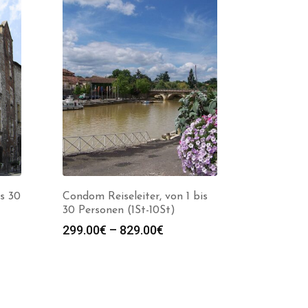
is 30
Condom Reiseleiter, von 1 bis
30 Personen (1St-10St)
spanne:
Preisspanne:
299.00
€
–
829.00
€
0€
299.00€
bis
0€
829.00€