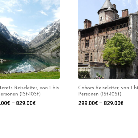
erets Reiseleiter, von 1 bis
Cahors Reiseleiter, von 1 b
ersonen (1St-10St)
Personen (1St-10St)
Preisspanne:
Preis
.00
€
–
829.00
€
299.00
€
–
829.00
€
299.00€
299.0
bis
bis
829.00€
829.0