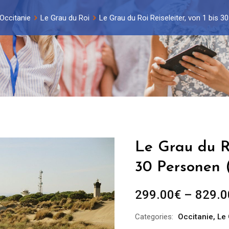
Occitanie
Le Grau du Roi
Le Grau du Roi Reiseleiter, von 1 bis 
Le Grau du Ro
30 Personen (
299.00
€
–
829.0
Categories:
Occitanie
,
Le 