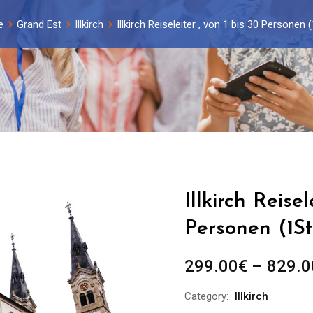
e
Grand Est
Illkirch
Illkirch Reiseleiter , von 1 bis 30 Personen
Illkirch Reisel
Personen (1St
299.00
€
–
829.0
Category:
Illkirch