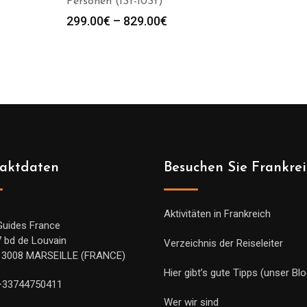
Personen (1St-10St)
Preisspanne:
299.00
€
–
829.00
€
299.00€
bis
829.00€
aktdaten
Besuchen Sie Frankre
Aktivitäten in Frankreich
Guides France
7 bd de Louvain
Verzeichnis der Reiseleiter
13008 MARSEILLE (FRANCE)
Hier gibt’s gute Tipps (unser Blo
+33744750411
Wer wir sind