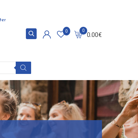
ter
0
0
0.00
€