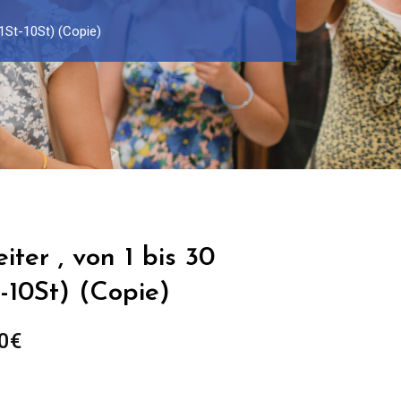
 (1St-10St) (Copie)
eiter , von 1 bis 30
-10St) (Copie)
Preisspanne:
0
€
299.00€
bis