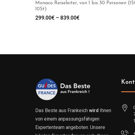
Monaco Reiseleiter, von 1 bis 30 Personen (1S
10St)
Preisspanne:
299.00
€
–
839.00
€
299.00€
bis
839.00€
Kont
Das Beste aus Frankeich
wird
Ihnen
von einem anpassungsfähigen
Expertenteam angeboten. Unsere