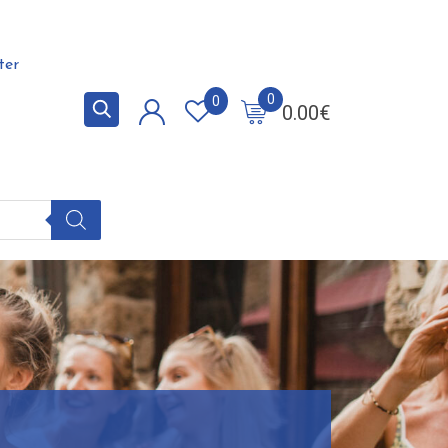
ter
0
0
0.00
€