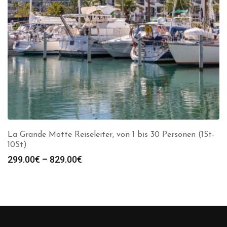
La Grande Motte Reiseleiter, von 1 bis 30 Personen (1St-
10St)
Preisspanne:
299.00
€
–
829.00
€
299.00€
bis
829.00€