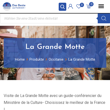
Skip
0
0
to
Products
content
search
La Grande Motte
Home
Produkte
Occitanie
La Grande Motte
Visite de La Grande Motte avec un guide-conférencier du
Ministère de la Culture- Choisissez le meilleur de la France
!