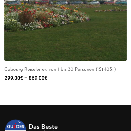
Cabourg Reiseleiter, von 1 bis 30 Personen (1St-10St)
Preisspanne:
299.00
€
–
869.00
€
299.00€
bis
869.00€