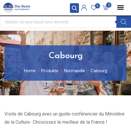
Skip
0
0
to
Products
content
search
Cabourg
Home
Produkte
Normandie
Cabourg
Visite de Cabourg avec un guide-conférencier du Ministère
de la Culture- Choisissez le meilleur de la France !