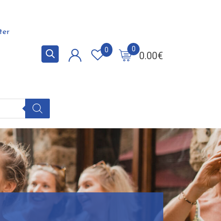
ter
0
0
0.00
€