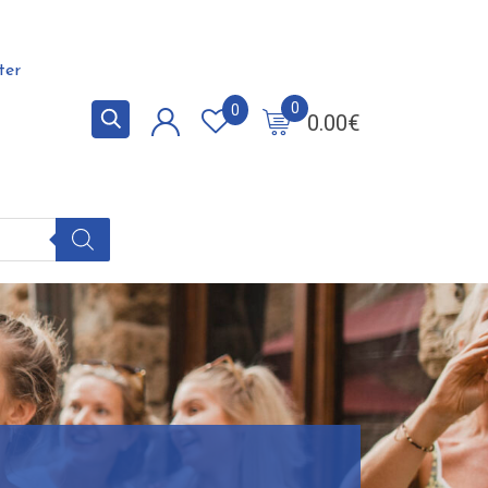
ter
0
0
0.00
€