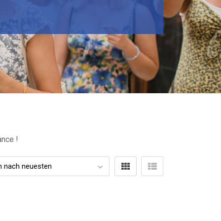
ance !