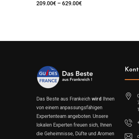
Preisspanne:
209.00
€
–
629.00
€
209.00€
bis
629.00€
Kont
Das Beste aus Frankeich
wird
Ihnen
von einem anpassungsfähigen
Expertenteam angeboten. Unsere
lokalen Experten freuen sich, Ihnen
die Geheimnisse, Düfte und Aromen